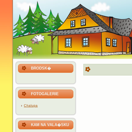
BRODSK�
FOTOGALERIE
Chalupa
KAM NA VALA�SKU