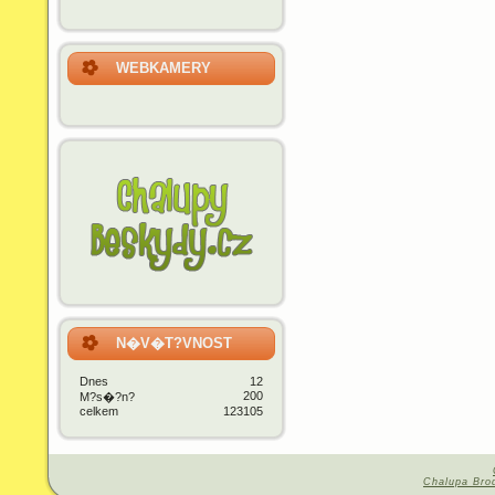
WEBKAMERY
N�V�T?VNOST
Dnes
12
200
M?s�?n?
celkem
123105
Chalupa Bro